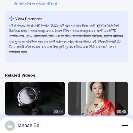
#
৮ মিলিয়ন পিক্সেল ক্যামেরা স্মার্ট চশমা
Video Description:
এই ভিডিওতে, আমরা দেখাই কিভাবে TG29 স্মার্ট ব্যান্ড ব্যবহারকারীদের একটি স্ক্রীনহীন, মিনিমালিস্ট
ডিজাইনের মাধ্যমে তাদের স্বাস্থ্য এবং কার্যকলাপ নিরীক্ষণ করতে সাহায্য করে। আপনি এর 107টি
স্পোর্টস মোড, IP67 ওয়াটারপ্রুফ টেস্টিং এবং টম ফিট প্রো অ্যাপ কীভাবে হৃদস্পন্দন, রক্তের অক্সিজেন
এবং ঘুমের ধরণগুলি ট্র্যাক করে তার একটি ওয়াকথ্রু দেখতে পাবেন৷ কীভাবে এই ফিটনেস ট্র্যাকারটি 30
দিনের ব্যাটারি লাইফ সরবরাহ করে এবং বিশ্বব্যাপী ব্যবহারকারীদের জন্য 28টি ভাষা সমর্থন করে তা
আবিষ্কার করুন৷
Related Videos
00:44
00:45
HT30 IP68 ওয়াটারপ্রুফ স্পোর্ট স্মার্টওয়াচ,
জিপিএস স্মার্ট ওয়াচ
Hannah Bai
600mAh ব্যাটারি স্মার্টওয়াচ ফ্ল্যাশলাইট কম্পাস সহ
অন্যান্য ভিডিও
Sport Smrt Watch
April 23, 2025