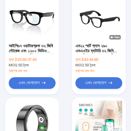
আইপি৬৭ ওয়াটারপ্রুফ ৩২ জিবি
এম২২ স্মার্ট গ্লাস ২৯০
স্টোরেজ এবং ১২০০ ভিডিও
এমএএইচ ব্যাটারি ৩২ জিবি
ক্যাপচার রেজোলিউশন সহ এআই
মেমোরি এবং এআই সহকারী এবং
মূল্য:
$33.60-37.60
মূল্য:
$43-44.80
গ্লাস স্মার্ট গ্লাস
ভিডিও ওয়াইফাইয়ের জন্য ৮
MOQ:
50 টুকরা
MOQ:
50 টুকরা
মিলিয়ন পিক্সেল ক্যামেরা
সর্বশেষ দাম পান
সর্বশেষ দাম পান
এখন যোগাযোগ
এখন যোগাযোগ