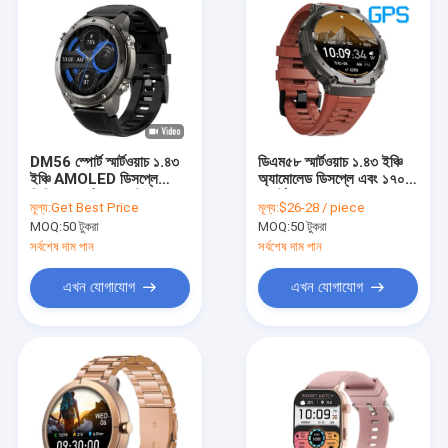
DM56 স্পোর্ট স্মার্টওয়াচ ১.৪৩
ডিএম৫৮ স্মার্টওয়াচ ১.৪৩ ইঞ্চি
ইঞ্চি AMOLED ডিসপ্লে
অ্যামোলেড ডিসপ্লে এবং ১৭০
জিপিএস ৫এটিএম ওয়াটারপ্রুফ
স্পোর্ট মোড সহ
মূল্য:
Get Best Price
মূল্য:
$26-28 / piece
৫০০ এমএএইচ ব্যাটারি
MOQ:
50 টুকরা
MOQ:
50 টুকরা
সর্বশেষ দাম পান
সর্বশেষ দাম পান
এখন যোগাযোগ
এখন যোগাযোগ