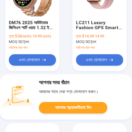
DM76 2025 আউটডোর
LC211 Luxury
জিপিএস স্মার্ট ওয়াচ 1.32 ইঞ্চি
Fashion GPS Smart
অ্যামোলেড ডিসপ্লে এবং
Watch with 2.01inch
মূল্য:
$28/units 10-99 units
মূল্য:
$14.39-14.99
5ATM ওয়াটারপ্রুফ সহ
Screen 1ATM
MOQ:
50 টুকরা
MOQ:
50 টুকরা
Waterproof and
360mAh Battery for
সর্বশেষ দাম পান
সর্বশেষ দাম পান
Outdoor Fitness
Tracking
এখন যোগাযোগ
এখন যোগাযোগ
আপনার সময় বাঁচান
আমাদের সাথে সেরা পণ্য যোগাযোগ করুন।
আপনার প্রয়োজনীয়তা দিন