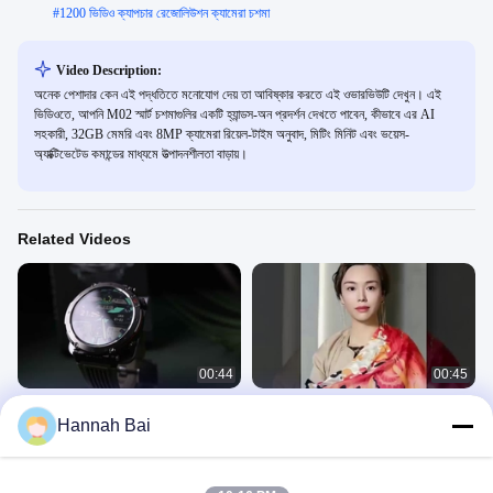
#
1200 ভিডিও ক্যাপচার রেজোলিউশন ক্যামেরা চশমা
Video Description:
অনেক পেশাদার কেন এই পদ্ধতিতে মনোযোগ দেয় তা আবিষ্কার করতে এই ওভারভিউটি দেখুন। এই
ভিডিওতে, আপনি M02 স্মার্ট চশমাগুলির একটি হ্যান্ডস-অন প্রদর্শন দেখতে পাবেন, কীভাবে এর AI
সহকারী, 32GB মেমরি এবং 8MP ক্যামেরা রিয়েল-টাইম অনুবাদ, মিটিং মিনিট এবং ভয়েস-
অ্যাক্টিভেটেড কমান্ডের মাধ্যমে উত্পাদনশীলতা বাড়ায়।
Related Videos
00:44
00:45
HT30 IP68 ওয়াটারপ্রুফ স্পোর্ট স্মার্টওয়াচ,
জিপিএস স্মার্ট ওয়াচ
Hannah Bai
600mAh ব্যাটারি স্মার্টওয়াচ ফ্ল্যাশলাইট কম্পাস সহ
অন্যান্য ভিডিও
Sport Smrt Watch
April 23, 2025
December 07, 2024