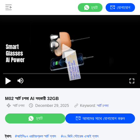
চ্যাট
যোগাযোগ
M02 স্মার্ট চশমা AI সহকারী 32GB
স্মার্ট চশমা
December 29, 2025
Keyword:
স্মার্ট চশমা
চ্যাট
আমাদের সাথে যোগাযোগ করুন
ট্যাগ:
#
আইপি৬৭ ওয়াটারপ্রুফ স্মার্ট গ্লাস
#
৩২ জিবি স্টোরেজ এআই গ্লাস