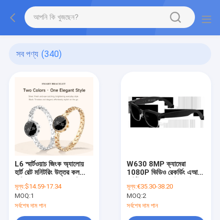
সব পণ্য
(340)
L6 স্মার্টওয়াচ জিংক অ্যালোয়
W630 8MP ক্যামেরা
হার্ট রেট মনিটরিং উত্তর কল
1080P ভিডিও রেকর্ডিং এআই
মাসিক চক্র ব্যবস্থাপনা মহিলাদের
স্মার্ট ট্রান্সলেশন সারাউন্ড সাউন্ড
মূল্য:
$14.59-17.34
মূল্য:
€35.30-38.20
আইপিএস ডিসপ্লে আইপি 67
IP66 জলরোধী ম্যাগনেটিক
MOQ:
1
MOQ:
2
জলরোধী
চার্জিং ভয়েস অ্যাপ স্মার্ট
সর্বশেষ দাম পান
সর্বশেষ দাম পান