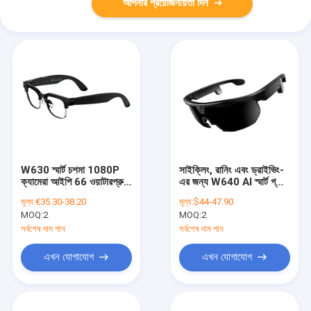
আপনার প্রয়োজনীয়তা দিন
W630 স্মার্ট চশমা 1080P
সাইক্লিং, রানিং এবং ড্রাইভিং-
ক্যামেরা আইপি 66 ওয়াটারপ্রুফ
এর জন্য W640 AI স্মার্ট গ্লাস
এআই ভয়েস উইক-আপ ইমেজ
- 1080P ক্যামেরা, ভয়েস ও
মূল্য:
€35.30-38.20
মূল্য:
$44-47.90
স্থিতিশীলতা চৌম্বকীয় চার্জিং
অ্যাপ কন্ট্রোল, IP66
MOQ:
2
MOQ:
2
রিয়েল-টাইম অনুবাদ
ওয়াটারপ্রুফ, ম্যাগনেটিক চার্জিং
সর্বশেষ দাম পান
সর্বশেষ দাম পান
এখন যোগাযোগ
এখন যোগাযোগ