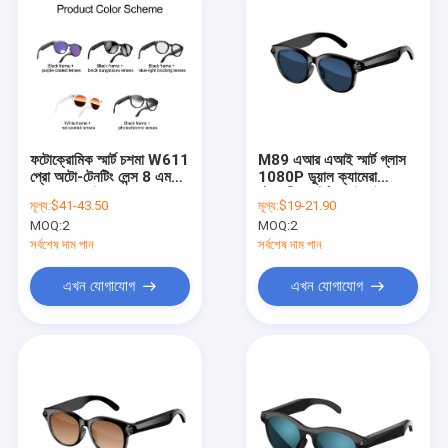
ফটোক্রোমিক স্মার্ট চশমা W611
M89 এআর এআই স্মার্ট গ্লাস
প্রো অটো-টেনটিং লেন্স 8 এমপি
1080P ডুয়াল ক্যামেরা
ক্যামেরা এআই ভয়েস
চৌম্বকীয় চার্জিং ওয়াইফাই
মূল্য:
$41-43.50
মূল্য:
$19-21.90
অ্যাসিস্ট্যান্ট ওয়াইফাই 1080
ট্রান্সফার মেটাভার্স রিয়েল-টাইম
MOQ:
2
MOQ:
2
পি ভিডিও আইপি 66
অনুবাদ ভয়েস অ্যাপ কন্ট্রোল
ওয়াটারপ্রুফ চৌম্বকীয়
আইপি 67
সর্বশেষ দাম পান
সর্বশেষ দাম পান
এখন যোগাযোগ
এখন যোগাযোগ
বাড়ি
পণ্য
ভিডিও