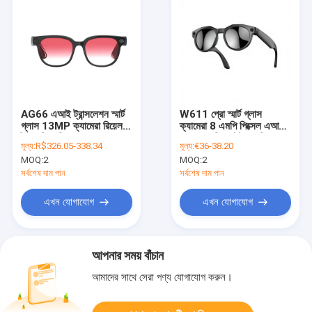
AG66 এআই ট্রান্সলেশন স্মার্ট
W611 প্রো স্মার্ট গ্লাস
গ্লাস 13MP ক্যামেরা রিয়েল-
ক্যামেরা 8 এমপি পিক্সেল এআই
টাইম রিকগনিশন ফর ভয়েস কল
অনুবাদ 4 গিগাবাইট মেমরি
মূল্য:
R$326.05-338.34
মূল্য:
€36-38.20
IP54 ওয়াটারপ্রুফ
ওয়াইফাই ট্রান্সমিশন ফটো ভিডিও
MOQ:
2
MOQ:
2
কাস্টমাইজেবল অ্যাপ ভয়েস
চ্যাট আইপি 66 জলরোধী
চৌম্বকীয়
সর্বশেষ দাম পান
সর্বশেষ দাম পান
এখন যোগাযোগ
এখন যোগাযোগ
আপনার সময় বাঁচান
আমাদের সাথে সেরা পণ্য যোগাযোগ করুন।