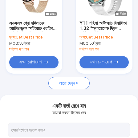
আমাদের সম্পর্কে
কারখানা পরিদর্শন
এনএক্স৭ প্রো মহিলাদের
Y11 মহিলা স্মার্টওয়াচ বিলাসিতা
ওয়াটারপ্রুফ স্মার্টওয়াচ ওয়াটার
1.32 "অ্যামোলেড স্ক্রিন
মান নিয়ন্ত্রণ
রেসিস্ট্যান্ট লেডিস স্মার্টওয়াচ
স্মার্টওয়াচ বিটি কল
মূল্য:
Get Best Price
মূল্য:
Get Best Price
MOQ:
50 টুকরা
MOQ:
50 টুকরা
আমাদের সাথে যোগাযোগ করুন
সর্বশেষ দাম পান
সর্বশেষ দাম পান
খবর
এখন যোগাযোগ
এখন যোগাযোগ
মামলা
আরো দেখুন
ব্লগ
একটি উদ্ধৃতি অনুরোধ করুন
একটি বার্তা রেখে যান
আমরা দ্রুত উত্তর দেব
জিপিএস স্মার্ট ওয়াচ