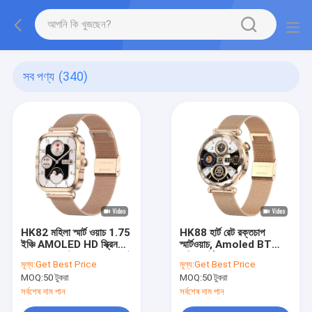
সব পণ্য
(340)
HK82 মহিলা স্মার্ট ওয়াচ 1.75
HK88 হার্ট রেট রক্তচাপ
ইঞ্চি AMOLED HD স্ক্রিন
স্মার্টওয়াচ, Amoled BT
BT কল মেনস্ট্রুয়াল ম্যানেজমেন্ট
কলিং স্মার্টওয়াচ
মূল্য:
Get Best Price
মূল্য:
Get Best Price
সহ
MOQ:
50 টুকরা
MOQ:
50 টুকরা
সর্বশেষ দাম পান
সর্বশেষ দাম পান