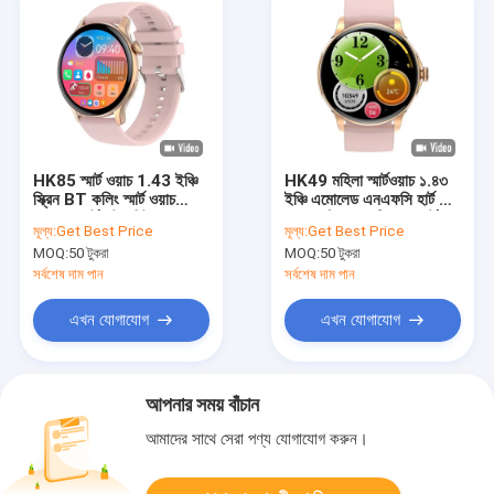
HK85 স্মার্ট ওয়াচ 1.43 ইঞ্চি
HK49 মহিলা স্মার্টওয়াচ ১.৪৩
স্ক্রিন BT কলিং স্মার্ট ওয়াচ
ইঞ্চি এমোলেড এনএফসি হার্ট রেট
রক্তচাপ হার্ট রেট মনিটর
রক্ত অক্সিজেন মাল্টিপল স্পোর্ট
মূল্য:
Get Best Price
মূল্য:
Get Best Price
মোড
MOQ:
50 টুকরা
MOQ:
50 টুকরা
সর্বশেষ দাম পান
সর্বশেষ দাম পান
এখন যোগাযোগ
এখন যোগাযোগ
আপনার সময় বাঁচান
আমাদের সাথে সেরা পণ্য যোগাযোগ করুন।