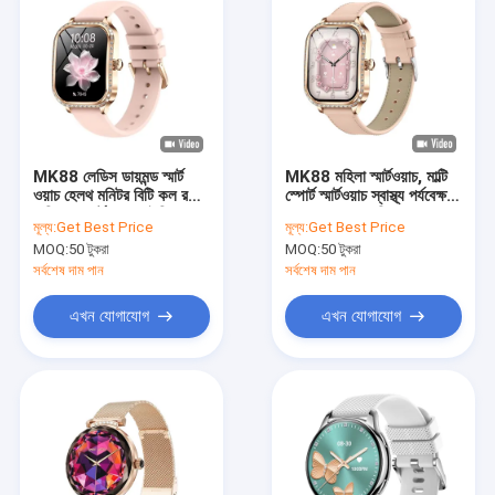
MK88 লেডিস ডায়মন্ড স্মার্ট
MK88 মহিলা স্মার্টওয়াচ, মাল্টি
ওয়াচ হেলথ মনিটর বিটি কল রক্ত
স্পোর্ট স্মার্টওয়াচ স্বাস্থ্য পর্যবেক্ষণ
অক্সিজেন স্মার্টওয়াচ আইপি 68
BT কল রক্ত অক্সিজেন
মূল্য:
Get Best Price
মূল্য:
Get Best Price
ওয়াটারপ্রুফ
MOQ:
50 টুকরা
MOQ:
50 টুকরা
সর্বশেষ দাম পান
সর্বশেষ দাম পান
এখন যোগাযোগ
এখন যোগাযোগ
বাড়ি
পণ্য
ভিডিও