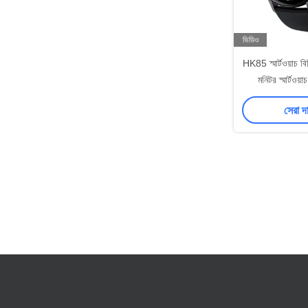
ভিডিও
HK85 স্মার্টওয়াচ ব
মনিটর স্মার্টওয়
সেরা দ