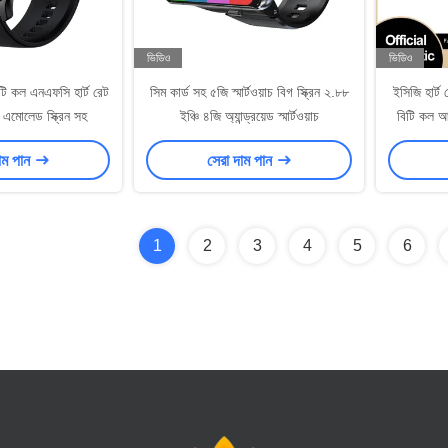
ভিডিও
ভিডিও
িটি কল এনএফসি হার্ট রেট
সিম কার্ড সহ ৫জি স্মার্টওয়াচ বিগ স্ক্রিন ২.৮৮
ইসিজি হার্ট 
াচ এমোলেড স্ক্রিন সহ
ইঞ্চি ৪জি অ্যান্ড্রয়েড স্মার্টওয়াচ
বিটি কল আই
ভ
াম পান
সেরা দাম পান
1
2
3
4
5
6