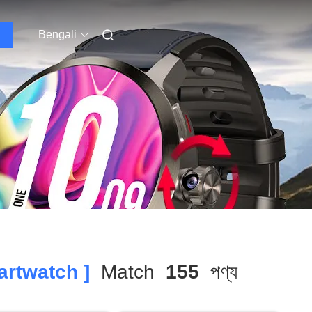
Bengali
rtwatch ]
Match
155
পণ্য