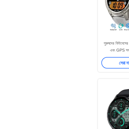
পুরুষদের ফিটনেস
এবং GPS স
AMOLED স
সেরা দ