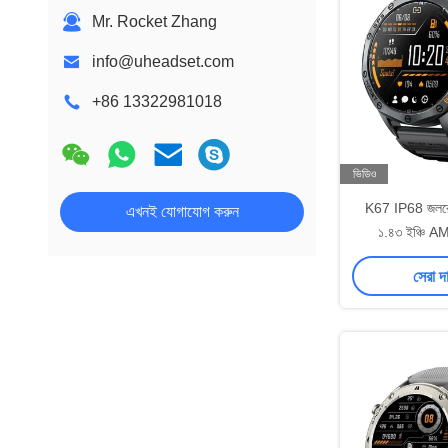
Mr. Rocket Zhang
info@uheadset.com
+86 13322981018
ভিডিও
K67 IP68 জলরোধী
এখনই যোগাযোগ করুন
১.৪৩ ইঞ্চি A
সেরা দ