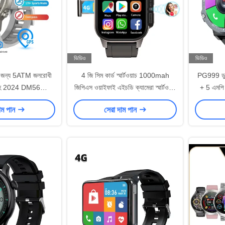
ভিডিও
ভিডিও
ের জন্য 5ATM জলরোধী
4 জি সিম কার্ড স্মার্টওয়াচ 1000mah
PG999 ডুয়া
হ 2024 DM56
জিপিএস ওয়াইফাই এইচডি ক্যামেরা স্মার্টওয়াচ
+ 5 এমপি অ্
্মার্টওয়াচ
2.13 ইঞ্চি
ওয়
াম পান
সেরা দাম পান