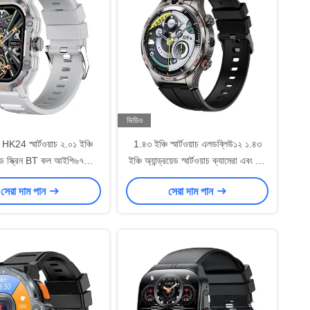
ভিডিও
24 স্মার্টওয়াচ ২.০১ ইঞ্চি
1.৪৩ ইঞ্চি স্মার্টওয়াচ এলডব্লিউ১২ ১.৪৩
 স্ক্রিন BT কল আইপি৬৭
ইঞ্চি অ্যান্ড্রয়েড স্মার্টওয়াচ ক্যামেরা এবং সিম
য়াটারপ্রুফ স্মার্টওয়াচ
কার্ড সহ
সেরা দাম পান
সেরা দাম পান