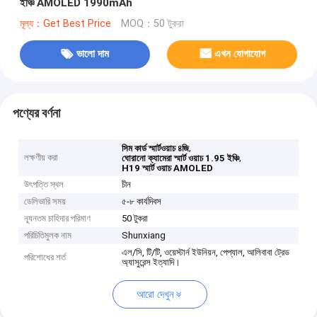
ইঞ্চি AMOLED 1990mAh
মূল্য：Get Best Price
MOQ：50 টুকরা
ভালো দাম
এখন যোগাযোগ
পণ্যের বর্ণনা
,
সিম কার্ড স্মার্টওয়াচ ৪জি
লক্ষণীয় করা
,
ঘোরানো ক্যামেরা স্মার্ট ওয়াচ 1.95 ইঞ্চি
H19 স্মার্ট ওয়াচ AMOLED
উৎপত্তি স্থল
চীন
ডেলিভারি সময়
৫-৮ কার্যদিবস
ন্যূনতম চাহিদার পরিমাণ
50 টুকরা
পরিচিতিমুলক নাম
Shunxiang
এল/সি, টি/টি, ওয়েস্টার্ন ইউনিয়ন, পেপ্যাল, আলিবাবা ট্রেড
পরিশোধের শর্ত
অ্যাসুরেন্স ইত্যাদি।
আরো দেখুন