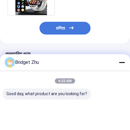
AMOLED 1990mAh
চালিয়ে
প্রস্তাবিত পণ্য
Bridget Zhu
6:22 AM
Good day, what product are you looking for?
DM82 সিম কার্ড স্মার্ট ওয়াচ
এস৬৮৮ এস৯ আল্ট্রা ৪জি
B22 হার্ট রেট এবং অক
1.75 ইঞ্চি AMOLED HD
অ্যান্ড্রয়েড সিম কার্ড স্মার্টওয়াচ
মনিটর ওয়াচ 2.13 ইঞ্
ক্যামেরা গ্লোবাল সংস্করণ
২.০২ ইঞ্চি আইপিএস স্মার্টওয়াচ
ক্যামেরা স্মার্ট ওয়াচ 
অ্যান্ড্রয়েড সিস্টেম
জিপিএস ওয়াইফাই
ভালো দাম
ভালো দাম
ভালো দাম