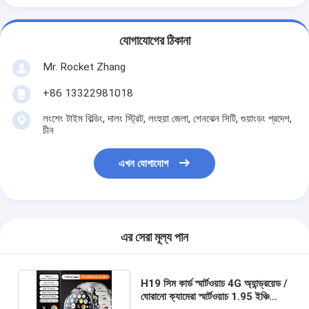
যোগাযোগের ঠিকানা
Mr. Rocket Zhang
+86 13322981018
লংশেং টাইম বিল্ডিং, দালং স্ট্রিট, লংহুয়া জেলা, শেনঝেন সিটি, গুয়াংডং প্রদেশ,
চীন
এখন যোগাযোগ
এর সেরা মূল্য পান
H19 সিম কার্ড স্মার্টওয়াচ 4G অ্যান্ড্রয়েড /
ঘোরানো ক্যামেরা স্মার্টওয়াচ 1.95 ইঞ্চি