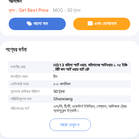
অক্সিজেন
মূল্য：Get Best Price
MOQ：50 টুকরা
ভালো দাম
এখন যোগাযোগ
পণ্যের বর্ণনা
,
HD13 মহিলা স্মার্ট ওয়াচ
মহিলাদের স্মার্টওয়াচ ১.৭৫ ইঞ্চি
লক্ষণীয় করা
,
বিটি কল স্মার্ট ওয়াচ হার্ট রেট
উৎপত্তি স্থল
চীন
ডেলিভারি সময়
৫-৮ কার্যদিবস
ন্যূনতম চাহিদার পরিমাণ
50 টুকরা
পরিচিতিমুলক নাম
Shunxiang
এল/সি, টি/টি, ওয়েস্টার্ন ইউনিয়ন, পেপ্যাল, আলিবাবা ট্রেড
পরিশোধের শর্ত
অ্যাসুরেন্স ইত্যাদি।
আরো দেখুন