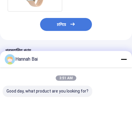
চালিয়ে
প্রস্তাবিত পণ্য
Hannah Bai
3:51 AM
Good day, what product are you looking for?
HK41 মহিলা স্মার্ট ওয়াচ ১.৩২
CF37 ফিটনেস ট্র্যাকার লেডিস
কেটি৩৭এস মহিলা স্মার্ট
ইঞ্চি বিটি কল স্লিপ মনিটর হার্ট রেট
ওয়াচ মেসেজ অনুস্মারক স্বাস্থ্য
১.৮৫ ইঞ্চি পূর্ণ টাচ স্ক্রি
সহ স্মার্ট ওয়াচ
পর্যবেক্ষণের জন্য স্মার্ট ওয়াচ
স্মার্টওয়াচ
ভালো দাম
ভালো দাম
ভালো দাম