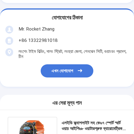
যোগাযোগের ঠিকানা
Mr. Rocket Zhang
+86 13322981018
লংশেং টাইম বিল্ডিং, দালং স্ট্রিট, লংহুয়া জেলা, শেনঝেন সিটি, গুয়াংডং প্রদেশ,
চীন
এখন যোগাযোগ
এর সেরা মূল্য পান
এলইডি ফ্ল্যাশলাইট সহ কে৬৭ স্পোর্ট স্মার্ট
ওয়াচ আইপি৬৮ ওয়াটারপ্রুফ ব্যারোমেট্রিক