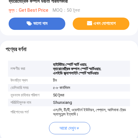
ব্যারোমেট্রিক কম্পাস উচ্চতা পরিমাপকারী
মূল্য：Get Best Price
MOQ：50 টুকরা
ভালো দাম
এখন যোগাযোগ
পণ্যের বর্ণনা
,
হাইমিটার স্পোর্ট স্মার্ট ওয়াচ
লক্ষণীয় করা
,
ব্যারোমেট্রিক কম্পাস স্পোর্ট স্মার্টওয়াচ
এলইডি ফ্ল্যাশলাইট স্পোর্ট স্মার্টওয়াচ
উৎপত্তি স্থল
চীন
ডেলিভারি সময়
৫-৮ কার্যদিবস
ন্যূনতম চাহিদার পরিমাণ
50 টুকরা
পরিচিতিমুলক নাম
Shunxiang
এল/সি, টি/টি, ওয়েস্টার্ন ইউনিয়ন, পেপ্যাল, আলিবাবা ট্রেড
পরিশোধের শর্ত
অ্যাসুরেন্স ইত্যাদি।
আরো দেখুন