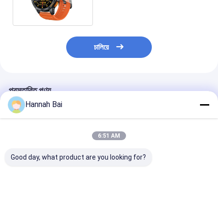
কম্পাস উচ্চতা পরিমাপকারী
চালিয়ে
প্রস্তাবিত পণ্য
Hannah Bai
6:51 AM
Good day, what product are you looking for?
KC86 স্মার্টওয়াচ ১.৪৩ ইঞ্চি
এইচডি ওয়াচ৭ মিনি স্পোর্ট স্মার্ট
ডিএম৯০ স্পোর্ট স্মার্টও
১এটিএম ওয়াটারপ্রুফ স্মার্টওয়াচ
ওয়াচ ওয়্যারলেস চার্জিং ১.৩ ইঞ্চি
ইঞ্চি অ্যামোলেড এবং
সাঁতারের জন্য
অ্যামোলেড ২৩০ এমএএইচ
এমএএইচ ব্যাটারি সহ
ব্যাটারি সহ
স্পোর্টস মোড
ভালো দাম
ভালো দাম
ভালো দাম