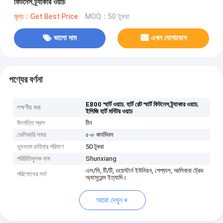
ফিটনেস ট্র্যাকার ওয়াচ
মূল্য：Get Best Price
MOQ：50 টুকরা
ভালো দাম
এখন যোগাযোগ
পণ্যের বর্ণনা
,
,
E800 স্মার্ট ওয়াচ
হার্ট রেট স্মার্ট ফিটনেস ট্র্যাকার ওয়াচ
লক্ষণীয় করা
ইসিজি হার্ট মনিটর ওয়াচ
উৎপত্তি স্থল
চীন
ডেলিভারি সময়
৫-৮ কার্যদিবস
ন্যূনতম চাহিদার পরিমাণ
50 টুকরা
পরিচিতিমুলক নাম
Shunxiang
এল/সি, টি/টি, ওয়েস্টার্ন ইউনিয়ন, পেপ্যাল, আলিবাবা ট্রেড
পরিশোধের শর্ত
অ্যাসুরেন্স ইত্যাদি।
আরো দেখুন