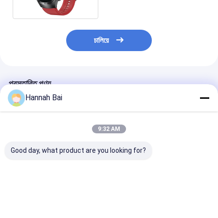
চালিয়ে
প্রস্তাবিত পণ্য
Hannah Bai
9:32 AM
Good day, what product are you looking for?
S28 স্মার্টওয়াচ রক্তচাপ এবং
1.49 ইঞ্চি স্বাস্থ্য স্মার্টওয়াচ
F320 লেজার স্বাস্থ্য স্
হার্ট রেট জন্য 1.39 ইঞ্চি
E800 হার্ট রেট স্বাস্থ্য পর্যবেক্ষণ
জরুরী এসওএস ইউরিক 
স্মার্টওয়াচ চৌম্বকীয় চার্জ
শরীরের তাপমাত্রা স্মার্টওয়াচ
লিপিড মনিটরিং স্বাস্থ্যস
ভালো দাম
ভালো দাম
ভালো দাম