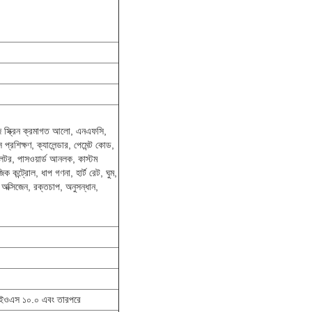
সেজ স্ক্রিন ক্রমাগত আলো, এনএফসি,
প্রশিক্ষণ, ক্যালেন্ডার, পেমেন্ট কোড,
ুলেটর, পাসওয়ার্ড আনলক, কাস্টম
িক কন্ট্রোল, ধাপ গণনা, হার্ট রেট, ঘুম,
অক্সিজেন, রক্তচাপ, অনুসন্ধান,
,আইওএস ১০.০ এবং তারপরে