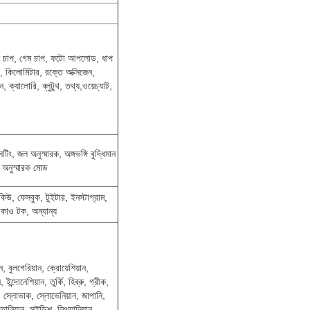
টস চাপ, গেম চাপ, ফটো আপলোড, ধাপ
স, কিলোমিটার, রক্তে অক্সিজেন,
ক্যালোরি, ব্লুটুথ, তথ্য,ওয়েচ্যাট,
েটিং, জল অনুস্মারক, অঙ্গভঙ্গি বুদ্ধিমান
, অনুস্মারক মোড
উ, ফেসবুক, টুইটার, ইনস্টাগ্রাম,
াকাও টক, অন্যান্য
ান, বুলগেরিয়ান, ক্রোয়েশিয়ান,
ইন্দোনেশিয়ান, তুর্কি, হিব্রু, গ্রীক,
ক, স্লোভাক, স্লোভেনিয়ান, জাপানি,
িয়ান, সুইডিশ, লিথুয়ানিয়ান,