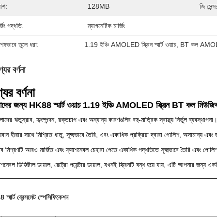
্যাশ:
128MB
জি সেন্স
্জিং পদ্ধতি:
ম্যাগনেটিক চার্জিং
শেষভাবে তুলে ধরা:
1.19 ইঞ্চি AMOLED স্ক্রিন স্মার্ট ওয়াচ
, 
BT কল AMOLED 
যের বর্ণনা
যের বর্ণনা
াদের জন্য HK88 স্মার্ট ওয়াচ 1.19 ইঞ্চি AMOLED স্ক্রিন BT কল মিউজিক কন্
লাদের ঋতুস্রাব, হৃৎস্পন্দন, রক্তচাপ এবং অন্যান্য কারণগুলির বহু-মাত্রিক স্বাস্থ্য নির্ভুল ব্যবস্থাপনা
্যবান হীরার সাথে মিশ্রিত ধাতু, সূক্ষ্মভাবে তৈরি, এবং একাধিক প্রক্রিয়া দ্বারা পোলিশ, অসামান্য 
ব মিশ্রণটি আরও মার্জিত এবং ফ্যাশনেবল চেহারা পেতে একাধিক পদ্ধতিতে সূক্ষ্মভাবে তৈরি এবং পোলিশ ক
াশনেবল ডিজিটাল ডায়াল, রেট্রো পয়েন্টার ডায়াল, যখনই স্ক্রিনটি বন্ধ হয়ে যায়, এটি আপনার জন
স্মার্ট ব্রেসলেট স্পেসিফিকেশন