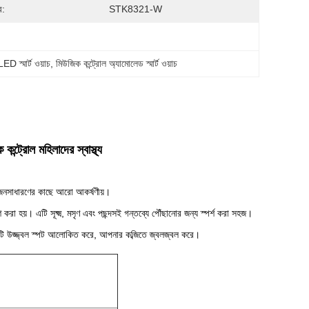
র:
STK8321-W
স্মার্ট ওয়াচ
, 
মিউজিক কন্ট্রোল অ্যামোলেড স্মার্ট ওয়াচ
ট্রোল মহিলাদের স্বাস্থ্য
।
এবং জনসাধারণের কাছে আরো আকর্ষণীয়।
রা হয়। এটি সূক্ষ্ম, মসৃণ এবং পছন্দসই গন্তব্যে পৌঁছানোর জন্য স্পর্শ করা সহজ।
্য একটি উজ্জ্বল স্পট আলোকিত করে, আপনার কব্জিতে জ্বলজ্বল করে।