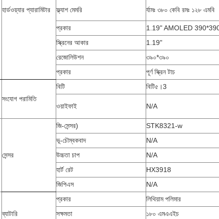
হার্ডওয়্যার প্যারামিটার
ফ্ল্যাশ মেমরি
র্যামঃ ৩৮০ কেবি রমঃ ১২৮ এমবি
প্রকার
1.19" AMOLED 390*39
স্ক্রিনের আকার
1.19"
রেজোলিউশন
৩৯০*৩৯০
প্রকার
পূর্ণ স্ক্রিন টাচ
বিটি
বিটি৫।3
সংযোগ পরামিতি
ওয়াইফাই
N/A
জি-সেন্সর)
STK8321-w
ভূ-চৌম্বকবাদ
N/A
সেন্সর
উচ্চতা চাপ
N/A
হার্ট রেট
HX3918
জিপিএস
N/A
প্রকার
লিথিয়াম পলিমার
ব্যাটারি
সক্ষমতা
১৮০ এমএএইচ