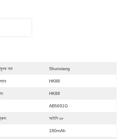
মুলক নাম
Shunxiang
্বার
HK88
াম:
HK88
AB5691G
প্রুফ:
আইপি ৬৮
180mAh