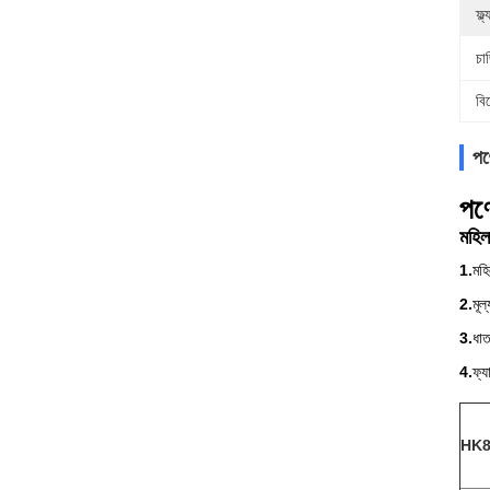
ফ্ল
চার
বি
পণ্
পণ্
মহিল
1.
মহি
2.
মূল
3.
ধাত
4.
ফ্য
HK88 