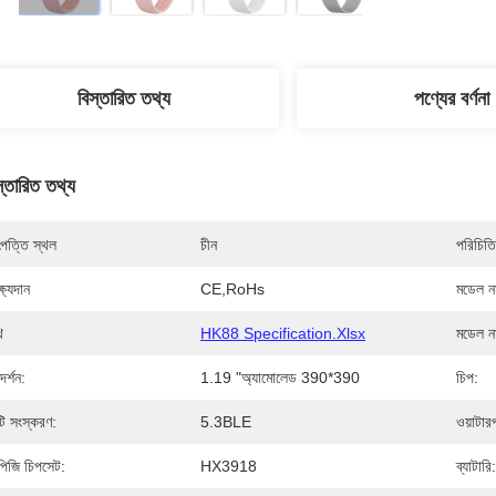
বিস্তারিত তথ্য
পণ্যের বর্ণনা
স্তারিত তথ্য
পত্তি স্থল
চীন
পরিচিতি
্ষ্যদান
CE,RoHs
মডেল নম
ি
HK88 Specification.xlsx
মডেল ন
দর্শন:
1.19 "অ্যামোলেড 390*390
চিপ:
টি সংস্করণ:
5.3BLE
ওয়াটার
পিজি চিপসেট:
HX3918
ব্যাটারি: