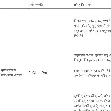
চার্জিং পদ্ধতি
চৌম্বকীয় চার্জিং
বিশাল ডায়াল ডাউনলোড, স্পোর্
গণনা, হার্ট রেট, ঘুম, আসনবিন্যা
রক্তচাপ, মোবাইল ফোন অনুসন্ধান, 
কিউকিউ
অনুসন্ধান ফাংশন, অ্যালার্ম ঘড়ি স
নিয়ন্ত্রণ, বিরক্ত করবেন না মোড
অ্যাপ্লিকেশন
ফোন, এসএমএস, ওয়েচ্যাট, কিউকি
FitCloudPro
সফটওয়্যার বৈশিষ্ট্য
স্কাইপ, হোয়াটসঅ্যাপ, লাইন, ক
ড্যানিশ, ইউক্রেনীয়, উর্দু, রাশিয়
হাঙ্গেরিয়ান, বোকমাল-নরওয়েজিয়ান, 
জার্মান, ইতালীয়, লাত্ভিয়ান, চে
ফরাসি, পোলিশ,ফারসি, থাই, এস্তোন