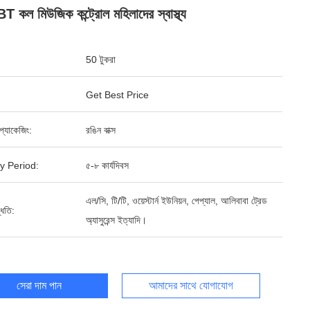
ন BT কল মিউজিক কন্ট্রোল মহিলাদের স্বাস্থ্য
50 টুকরা
Get Best Price
্ড প্যাকেজিং:
রঙিন বাক্স
y Period:
৫-৮ কার্যদিবস
এল/সি, টি/টি, ওয়েস্টার্ন ইউনিয়ন, পেপ্যাল, আলিবাবা ট্রেড
্ধতি:
অ্যাসুরেন্স ইত্যাদি।
সেরা দাম পান
আমাদের সাথে যোগাযোগ