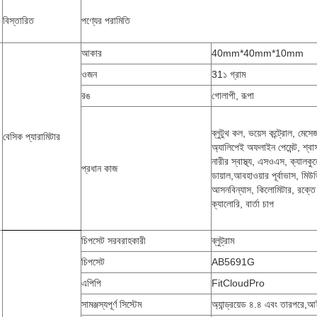
বিস্তারিত
পণ্যের পরামিতি
আকার
40mm*40mm*10mm
ওজন
31১ গ্রাম
রঙ
গোলাপী, রূপা
ব্লুটুথ কল, ভয়েস কন্ট্রোল, মে
বেসিক প্যারামিটার
অ্যালিপেই অফলাইন পেমেন্ট, শ্বাস 
নারীর স্বাস্থ্য, এসওএস, ক্যালক
প্রধান কাজ
ডায়াল,আবহাওয়ার পূর্বাভাস, মিউজ
আসনবিন্যাস, কিলোমিটার, রক্তে 
ক্যালোরি, বার্তা চাপ
চিপসেট সরবরাহকারী
ব্লুট্রাম
চিপসেট
AB5691G
এপিপি
FitCloudPro
সামঞ্জস্যপূর্ণ সিস্টেম
অ্যান্ড্রয়েড ৪.৪ এবং তারপরে