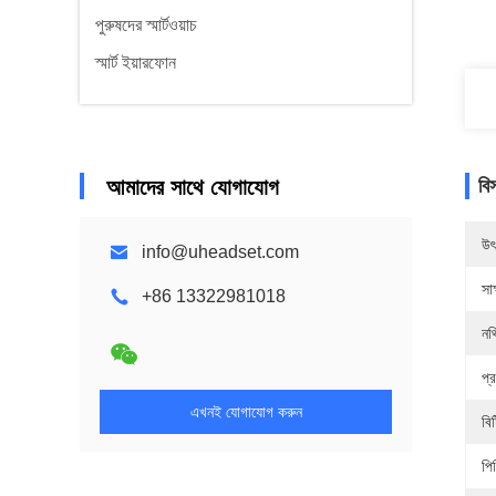
পুরুষদের স্মার্টওয়াচ
স্মার্ট ইয়ারফোন
আমাদের সাথে যোগাযোগ
বি
উৎ
info@uheadset.com
সাক
+86 13322981018
নথ
প্র
এখনই যোগাযোগ করুন
বি
পি