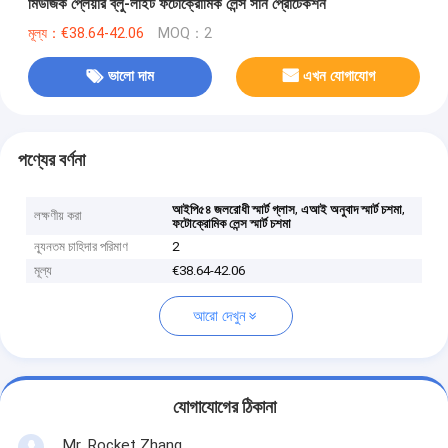
মিউজিক প্লেয়ার ব্লু-লাইট ফটোক্রোমিক লেন্স সান প্রোটেকশন
মূল্য：€38.64-42.06
MOQ：2
ভালো দাম
এখন যোগাযোগ
পণ্যের বর্ণনা
,
,
আইপি৫৪ জলরোধী স্মার্ট গ্লাস
এআই অনুবাদ স্মার্ট চশমা
লক্ষণীয় করা
ফটোক্রোমিক লেন্স স্মার্ট চশমা
ন্যূনতম চাহিদার পরিমাণ
2
মূল্য
€38.64-42.06
আরো দেখুন
যোগাযোগের ঠিকানা
Mr. Rocket Zhang