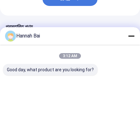
প্রস্তাবিত পণ্য
Hannah Bai
3:12 AM
Good day, what product are you looking for?
W630 8MP ক্যামেরা
এআই স্মার্ট গ্লাস এম৮৮
AG66 এআই ট্রান্সলেশন
1080P ভিডিও রেকর্ডিং এআই
ইন্টেলিজেন্ট অবজেক্ট রিকগনিশন
গ্লাস 13MP ক্যামেরা
স্মার্ট ট্রান্সলেশন সারাউন্ড সাউন্ড
ট্রান্সলেটর মিউজিক প্লে বিটি কলিং
টাইম রিকগনিশন ফর ভ
IP66 জলরোধী ম্যাগনেটিক
হাই পিক্সেল ক্যামেরা আইপি৫৪
IP54 ওয়াটারপ্রুফ
চার্জিং ভয়েস অ্যাপ স্মার্ট
ওয়াটারপ্রুফ অ্যাপ
কাস্টমাইজেবল অ্যাপ 
ভালো দাম
ভালো দাম
ভালো দাম
বাড়ি
আমাদের
আমাদের সাথে যোগাযোগ
Desktop
Site
সম্পর্কে
করুন