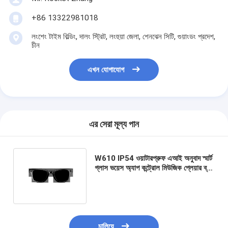
+86 13322981018
লংশেং টাইম বিল্ডিং, দালং স্ট্রিট, লংহুয়া জেলা, শেনঝেন সিটি, গুয়াংডং প্রদেশ,
চীন
এখন যোগাযোগ
এর সেরা মূল্য পান
W610 IP54 ওয়াটারপ্রুফ এআই অনুবাদ স্মার্ট
গ্লাস ভয়েস অ্যাপ কন্ট্রোল মিউজিক প্লেয়ার ব্লু-
লাইট ফটোক্রোমিক লেন্স সান প্রোটেকশন
চালিয়ে