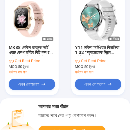
MK88 লেডিস ডায়মন্ড স্মার্ট
Y11 মহিলা স্মার্টওয়াচ বিলাসিতা
ওয়াচ হেলথ মনিটর বিটি কল রক্ত
1.32 "অ্যামোলেড স্ক্রিন
অক্সিজেন স্মার্টওয়াচ আইপি 68
স্মার্টওয়াচ বিটি কল
মূল্য:
Get Best Price
মূল্য:
Get Best Price
ওয়াটারপ্রুফ
MOQ:
50 টুকরা
MOQ:
50 টুকরা
সর্বশেষ দাম পান
সর্বশেষ দাম পান
এখন যোগাযোগ
এখন যোগাযোগ
আপনার সময় বাঁচান
আমাদের সাথে সেরা পণ্য যোগাযোগ করুন।