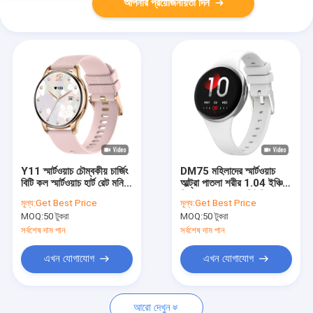
আপনার প্রয়োজনীয়তা দিন
Y11 স্মার্টওয়াচ চৌম্বকীয় চার্জিং
DM75 মহিলাদের স্মার্টওয়াচ
বিটি কল স্মার্টওয়াচ হার্ট রেট মনিটর
আল্ট্রা পাতলা শরীর 1.04 ইঞ্চি
সহ
বিশাল ব্যায়াম মোড মিউজিক
মূল্য:
Get Best Price
মূল্য:
Get Best Price
প্লেয়ার
MOQ:
50 টুকরা
MOQ:
50 টুকরা
সর্বশেষ দাম পান
সর্বশেষ দাম পান
এখন যোগাযোগ
এখন যোগাযোগ
আরো দেখুন