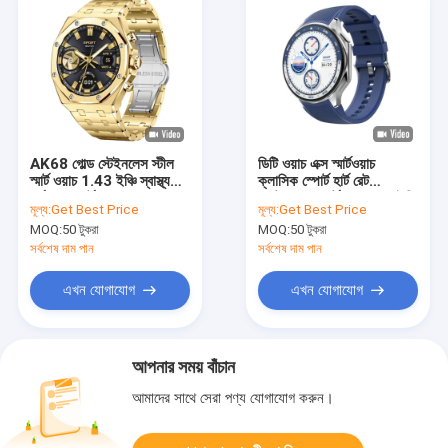
AK68 গোল্ড স্টেইনলেস স্টীল
ডিটি ওয়াচ এক্স স্মার্টওয়াচ
স্মার্ট ওয়াচ 1.43 ইঞ্চি স্বাস্থ্য
ক্লাসিক স্পোর্ট হার্ট রেট
পর্যবেক্ষণ স্মার্টওয়াচ Amoled
ওয়াটারপ্রুফ স্মার্টওয়াচ ১.৪৩ ইঞ্চি
মূল্য:
Get Best Price
মূল্য:
Get Best Price
স্ক্রিন
স্মার্টওয়াচ
MOQ:
50 টুকরা
MOQ:
50 টুকরা
সর্বশেষ দাম পান
সর্বশেষ দাম পান
এখন যোগাযোগ
এখন যোগাযোগ
আপনার সময় বাঁচান
আমাদের সাথে সেরা পণ্য যোগাযোগ করুন।