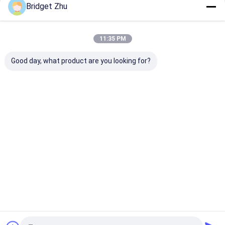
Bridget Zhu
আমাদের বিভাগসমূহ
11:35 PM
Good day, what product are you looking for?
জিপিএস স্মার্ট ওয়াচ
4G স্মার্ট ওয়াচ
স্মার্ট চশমা
বাড়ি
আমাদের
আমাদের সাথে যোগাযোগ
Desktop
Site
সম্পর্কে
করুন
সাইট ম্যাপ
গোপনীয়তা নীতি
গুণ
জিপিএস স্মার্ট ওয়াচ
চীন কারখানা.Copyright © 2026 Shenzhen Shunxiang
Industry Co., Ltd.. All Rights Reserved.