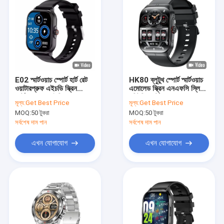
E02 স্মার্টওয়াচ স্পোর্ট হার্ট রেট
HK80 ব্লুটুথ স্পোর্ট স্মার্টওয়াচ
ওয়াটারপ্রুফ এইচডি স্ক্রিন
এমোলেড স্ক্রিন এনএফসি স্লিপ
স্মার্টওয়াচ ২.০১ ইঞ্চি
মনিটরিং স্মার্টওয়াচ
মূল্য:
Get Best Price
মূল্য:
Get Best Price
MOQ:
50 টুকরা
MOQ:
50 টুকরা
সর্বশেষ দাম পান
সর্বশেষ দাম পান
এখন যোগাযোগ
এখন যোগাযোগ
বাড়ি
পণ্য
ভিডিও