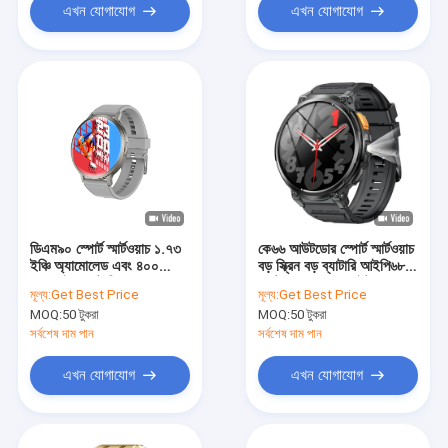
এখন যোগাযোগ
এখন যোগাযোগ
ডিএম৯০ স্পোর্ট স্মার্টওয়াচ ১.৭৩
কে৬৬ আউটডোর স্পোর্ট স্মার্টওয়াচ
ইঞ্চি অ্যামোলেড এবং ৪০০
বড় স্ক্রিন বড় ব্যাটারি আইপি৬৮
এমএএইচ ব্যাটারি সহ ১০০+
ওয়াটারপ্রুফ ফ্ল্যাশলাইট
মূল্য:
Get Best Price
মূল্য:
Get Best Price
স্পোর্টস মোড
MOQ:
50 টুকরা
MOQ:
50 টুকরা
সর্বশেষ দাম পান
সর্বশেষ দাম পান
এখন যোগাযোগ
এখন যোগাযোগ