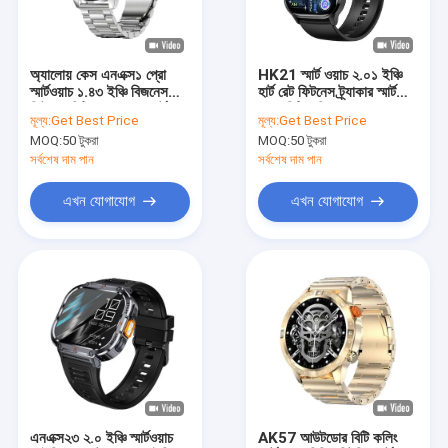
আমাদের সম্পর্কে
কারখানা পরিদর্শন
অ্যালোয় কেস এনএক্স১ প্রো
HK21 স্মার্ট ওয়াচ ২.০১ ইঞ্চি
স্মার্টওয়াচ ১.৪৩ ইঞ্চি বিজনেস
হার্ট রেট ফিটনেস ট্র্যাকার স্মার্ট
মান নিয়ন্ত্রণ
ফিটনেস বিটি ডায়াল কল স্মার্টওয়াচ
ওয়াচ বিটি কলিং সহ
মূল্য:
Get Best Price
মূল্য:
Get Best Price
অ্যামোলেড স্ক্রিন
MOQ:
50 টুকরা
MOQ:
50 টুকরা
আমাদের সাথে যোগাযোগ করুন
সর্বশেষ দাম পান
সর্বশেষ দাম পান
খবর
এখন যোগাযোগ
এখন যোগাযোগ
মামলা
ব্লগ
একটি উদ্ধৃতি অনুরোধ করুন
জিপিএস স্মার্ট ওয়াচ
এনএক্স২৩ ২.০ ইঞ্চি স্মার্টওয়াচ
AK57 আউটডোর বিটি কলিং