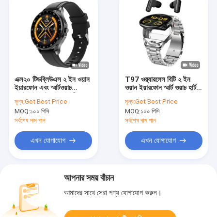
এক্স২০ টিডব্লিউএস ২ ইন ওয়ান
T97 ওয়্যারলেস বিটি ২ ইন
ইয়ারফোন এবং স্মার্টওয়াচ
ওয়ান ইয়ারফোন স্মার্ট ওয়াচ হার্ট
ওয়াইফাই ব্লুটুথ কল স্থানীয়
রেট রক্তচাপ গোলমাল হ্রাস
মূল্য:
Get Best Price
মূল্য:
Get Best Price
মিউজিক প্লেয়ার
MOQ:
১০০ পিসি
MOQ:
১০০ পিসি
সর্বশেষ দাম পান
সর্বশেষ দাম পান
এখন যোগাযোগ
এখন যোগাযোগ
আপনার সময় বাঁচান
আমাদের সাথে সেরা পণ্য যোগাযোগ করুন।