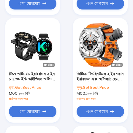
এখন যোগাযোগ
এখন যোগাযোগ
টি৯৭ স্মার্টওয়াচ ইয়ারবাডস ২ ইন
জিটি৯৮ টিডব্লিউএস ২ ইন ওয়ান
১ ১.৩৯ ইঞ্চি আইপিএস স্মার্টওয়াচ
ইয়ারবডস এবং স্মার্টওয়াচ হেডসেট
টিডব্লিউএস ওয়্যারলেস ২৮০
বিটি হার্ট রেট সহ কল করুন সঙ্গীত
মূল্য:
Get Best Price
মূল্য:
Get Best Price
এমএএইচ সহ
খেলুন
MOQ:
১০০ পিসি
MOQ:
১০০ পিসি
সর্বশেষ দাম পান
সর্বশেষ দাম পান
এখন যোগাযোগ
এখন যোগাযোগ