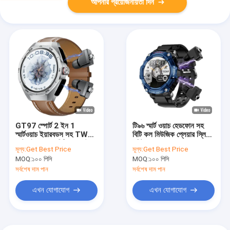
আপনার প্রয়োজনীয়তা দিন
GT97 স্পোর্ট 2 ইন 1
টি৯৬ স্মার্ট ওয়াচ হেডফোন সহ
স্মার্টওয়াচ ইয়ারবডস সহ TWS
বিটি কল মিউজিক প্লেয়ার স্লিপ
ব্লুটুথ ইয়ারফোন বিটি কল সাউন্ড
মনিটর রক্তচাপ
মূল্য:
Get Best Price
মূল্য:
Get Best Price
মিউজিক প্লেব্যাক
MOQ:
১০০ পিসি
MOQ:
১০০ পিসি
সর্বশেষ দাম পান
সর্বশেষ দাম পান
এখন যোগাযোগ
এখন যোগাযোগ