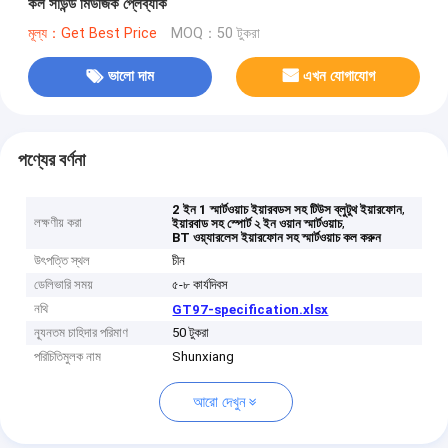
কল সাউন্ড মিউজিক প্লেব্যাক
মূল্য：Get Best Price
MOQ：50 টুকরা
ভালো দাম
এখন যোগাযোগ
পণ্যের বর্ণনা
,
2 ইন 1 স্মার্টওয়াচ ইয়ারবডস সহ টিউস ব্লুটুথ ইয়ারফোন
লক্ষণীয় করা
,
ইয়ারবাড সহ স্পোর্ট ২ ইন ওয়ান স্মার্টওয়াচ
BT ওয়্যারলেস ইয়ারফোন সহ স্মার্টওয়াচ কল করুন
উৎপত্তি স্থল
চীন
ডেলিভারি সময়
৫-৮ কার্যদিবস
নথি
GT97-specification.xlsx
ন্যূনতম চাহিদার পরিমাণ
50 টুকরা
পরিচিতিমুলক নাম
Shunxiang
আরো দেখুন