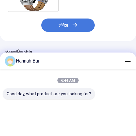
চালিয়ে
প্রস্তাবিত পণ্য
Hannah Bai
6:44 AM
Good day, what product are you looking for?
টি৯৭ স্মার্টওয়াচ ইয়ারবাডস ২ ইন
জিটি৯৮ টিডব্লিউএস ২ ইন ওয়ান
এক্স২০ টিডব্লিউএস ২ 
১ ১.৩৯ ইঞ্চি আইপিএস
ইয়ারবডস এবং স্মার্টওয়াচ
ইয়ারফোন এবং স্মার্টওয়
স্মার্টওয়াচ টিডব্লিউএস
হেডসেট বিটি হার্ট রেট সহ কল
ওয়াইফাই ব্লুটুথ কল স্
ওয়্যারলেস ২৮০ এমএএইচ সহ
করুন সঙ্গীত খেলুন
মিউজিক প্লেয়ার
ভালো দাম
ভালো দাম
ভালো দাম