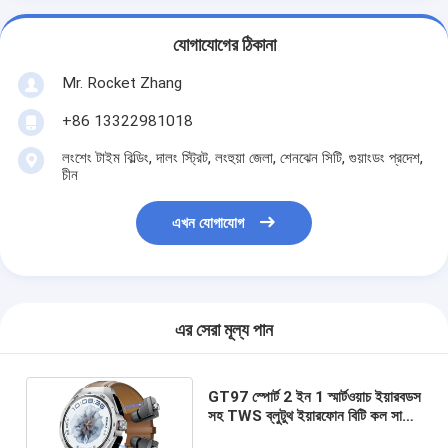
যোগাযোগের ঠিকানা
Mr. Rocket Zhang
+86 13322981018
লংশেং টাইম বিল্ডিং, দালং স্ট্রিট, লংহুয়া জেলা, শেনঝেন সিটি, গুয়াংডং প্রদেশ,
চীন
এখন যোগাযোগ
এর সেরা মূল্য পান
GT97 স্পোর্ট 2 ইন 1 স্মার্টওয়াচ ইয়ারবডস
সহ TWS ব্লুটুথ ইয়ারফোন বিটি কল সাউন্ড
মিউজিক প্লেব্যাক