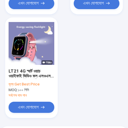
এখন যোগাযোগ
এখন যোগাযোগ
LT21 4G স্মার্ট ওয়াচ
ওয়াইফাই ভিডিও কল এসওএস
ক্যামেরা মনিটর স্মার্টওয়াচ
মূল্য:
Get Best Price
জিপিএস অবস্থান ট্র্যাকার সহ
MOQ:
১০০ পিসি
সর্বশেষ দাম পান
এখন যোগাযোগ