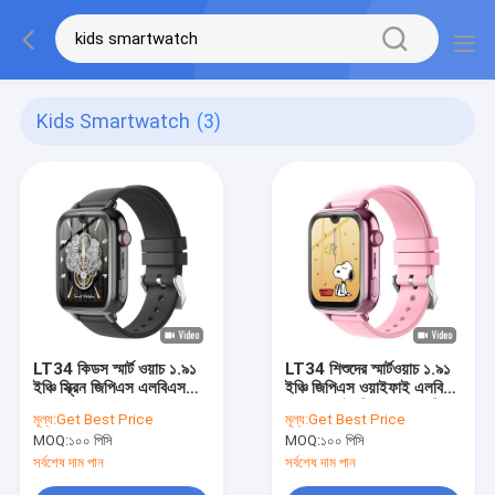
Kids Smartwatch
(3)
LT34 কিডস স্মার্ট ওয়াচ ১.৯১
LT34 শিশুদের স্মার্টওয়াচ ১.৯১
ইঞ্চি স্ক্রিন জিপিএস এলবিএস
ইঞ্চি জিপিএস ওয়াইফাই এলবিএস
অবস্থান মুখ আনলক করুন বন্ধু
অবস্থান এইচডি ক্যামেরা ৪জি
মূল্য:
Get Best Price
মূল্য:
Get Best Price
তৈরি করুন
ভিডিও কলিং স্মার্টওয়াচ
MOQ:
১০০ পিসি
MOQ:
১০০ পিসি
সর্বশেষ দাম পান
সর্বশেষ দাম পান