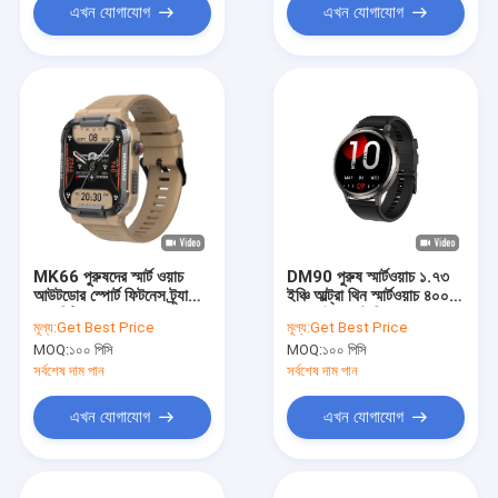
এখন যোগাযোগ
এখন যোগাযোগ
MK66 পুরুষদের স্মার্ট ওয়াচ
DM90 পুরুষ স্মার্টওয়াচ ১.৭৩
আউটডোর স্পোর্ট ফিটনেস ট্র্যাকার
ইঞ্চি আল্ট্রা থিন স্মার্টওয়াচ ৪০০
সঙ্গে বিটি কল 400mAh বড়
এমএএইচ ব্যাটারি
মূল্য:
Get Best Price
মূল্য:
Get Best Price
ব্যাটারি
MOQ:
১০০ পিসি
MOQ:
১০০ পিসি
সর্বশেষ দাম পান
সর্বশেষ দাম পান
এখন যোগাযোগ
এখন যোগাযোগ