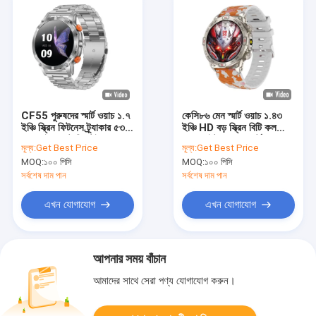
CF55 পুরুষদের স্মার্ট ওয়াচ ১.৭
কেসি৮৬ মেন স্মার্ট ওয়াচ ১.৪৩
ইঞ্চি স্ক্রিন ফিটনেস ট্র্যাকার ৫৩০
ইঞ্চি HD বড় স্ক্রিন বিটি কল
এমএএইচ ব্যাটারি স্টেইনলেস
ফ্ল্যাশলাইট কম্পাস স্মার্ট ওয়াচ
মূল্য:
Get Best Price
মূল্য:
Get Best Price
স্টিলের স্ট্র্যাপ
৪৫০ এমএএইচ
MOQ:
১০০ পিসি
MOQ:
১০০ পিসি
সর্বশেষ দাম পান
সর্বশেষ দাম পান
এখন যোগাযোগ
এখন যোগাযোগ
আপনার সময় বাঁচান
আমাদের সাথে সেরা পণ্য যোগাযোগ করুন।