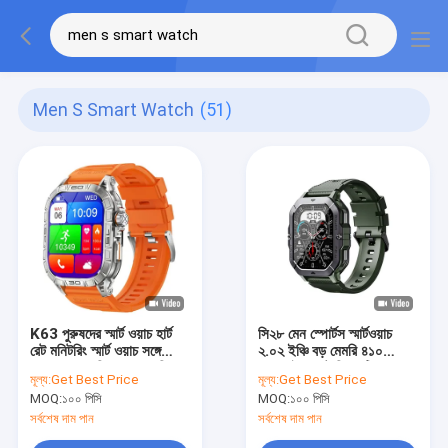
Men S Smart Watch
(51)
K63 পুরুষদের স্মার্ট ওয়াচ হার্ট
সি২৮ মেন স্পোর্টস স্মার্টওয়াচ
রেট মনিটরিং স্মার্ট ওয়াচ সঙ্গে
২.০২ ইঞ্চি বড় মেমরি ৪১০
AMOLED স্ক্রিন BT কলিং
এমএএইচ ব্যাটারি ১এটিএম
মূল্য:
Get Best Price
মূল্য:
Get Best Price
ওয়াটারপ্রুফ
MOQ:
১০০ পিসি
MOQ:
১০০ পিসি
সর্বশেষ দাম পান
সর্বশেষ দাম পান