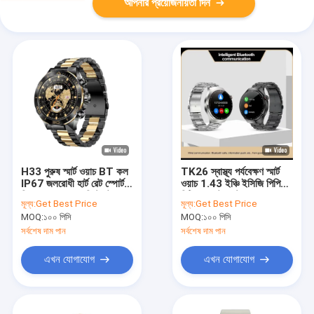
আপনার প্রয়োজনীয়তা দিন
H33 পুরুষ স্মার্ট ওয়াচ BT কল
TK26 স্বাস্থ্য পর্যবেক্ষণ স্মার্ট
IP67 জলরোধী হার্ট রেট স্পোর্টস
ওয়াচ 1.43 ইঞ্চি ইসিজি পিপিজি
বিজনেস ভয়েস অ্যাসিস্ট্যান্ট
বিটি কল মেটাল স্ট্র্যাপ পুরুষদের
মূল্য:
Get Best Price
মূল্য:
Get Best Price
স্মার্ট ফিটনেস ওয়াচ
MOQ:
১০০ পিসি
MOQ:
১০০ পিসি
সর্বশেষ দাম পান
সর্বশেষ দাম পান
এখন যোগাযোগ
এখন যোগাযোগ