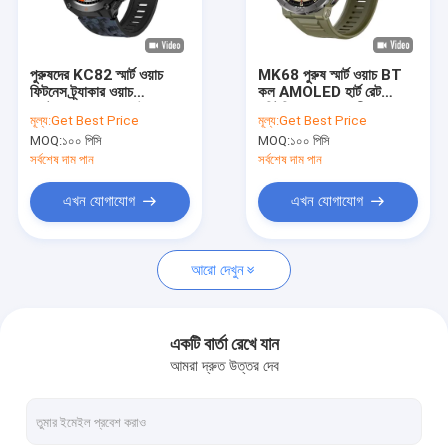
আমাদের সম্পর্কে
কারখানা পরিদর্শন
পুরুষদের KC82 স্মার্ট ওয়াচ
MK68 পুরুষ স্মার্ট ওয়াচ BT
ফিটনেস ট্র্যাকার ওয়াচ
কল AMOLED হার্ট রেট
মান নিয়ন্ত্রণ
ওয়াটারপ্রুফ 1ATM উচ্চতা বায়ু
মনিটরিং স্বাস্থ্যকর ক্রীড়া
মূল্য:
Get Best Price
মূল্য:
Get Best Price
চাপ সঙ্গে
wristwatch
MOQ:
১০০ পিসি
MOQ:
১০০ পিসি
আমাদের সাথে যোগাযোগ করুন
সর্বশেষ দাম পান
সর্বশেষ দাম পান
খবর
এখন যোগাযোগ
এখন যোগাযোগ
মামলা
আরো দেখুন
একটি উদ্ধৃতি অনুরোধ করুন
একটি বার্তা রেখে যান
আমরা দ্রুত উত্তর দেব
জিপিএস স্মার্ট ওয়াচ
4G স্মার্ট ওয়াচ