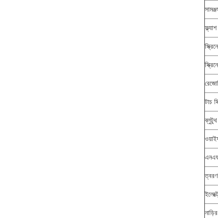
সামঞ্জ
ফ্ল্যা
স্ক্রি
স্ক্র
রেজো
টাচ স
ব্লুটু
ওয়াই
এনএফ
ত্বরণ 
ইলেক্ট
নাড়ির