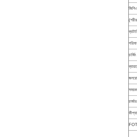
জিপি
(শরীর
ব্যাট
পরিমা
চার্জি
ব্যায়
জলরোধ
সময়ক
চার্জ
কীপ্য
FO