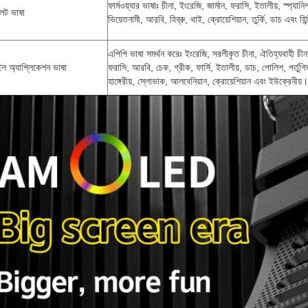
ফার্মওয়্যার ভাষাঃ চীনা, ইংরেজি, জার্মান, ফরাসি, ইতালীয়, স্প্যান
লেট ভাষা
ভিয়েতনামী, আরবি, হিব্রু, থাই, ক্রোয়েশিয়ান, তুর্কি, ডাচ এবং হি
এপিপি ভাষা সমর্থন করেঃ ইংরেজি, সরলীকৃত চীনা, ঐতিহ্যবাহী চীনা, 
ল অ্যাপ্লিকেশন ভাষা
ফরাসি, আরবি, চেক, গ্রীক, ফার্সি, ইতালীয়, ডাচ, পোলিশ, পর্তুগি
হাঙ্গেরীয়, স্লোভাক, আলবেনিয়ান, ক্রোয়েশিয়ান এবং ইউক্রেনীয়।