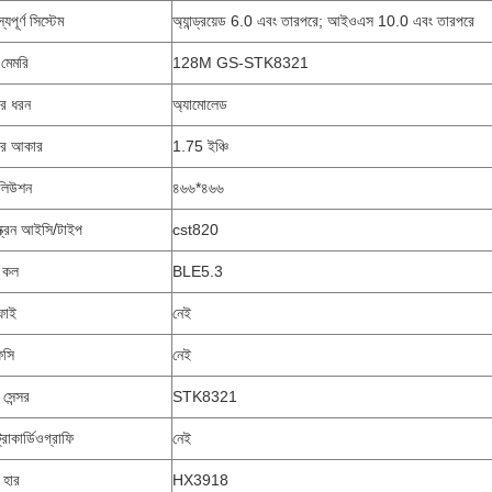
স্যপূর্ণ সিস্টেম
অ্যান্ড্রয়েড 6.0 এবং তারপরে; আইওএস 10.0 এবং তারপরে
শ মেমরি
128M GS-STK8321
নের ধরন
অ্যামোলেড
িনের আকার
1.75 ইঞ্চি
লিউশন
৪৬৬*৪৬৬
্ক্রিন আইসি/টাইপ
cst820
থ কল
BLE5.3
ফাই
নেই
সি
নেই
সেন্সর
STK8321
্রোকার্ডিওগ্রাফি
নেই
 হার
HX3918