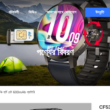
ঘটনাবলী
ভিডিও
আমাদের সাথে যোগাযোগ
উদ্ধৃতি
পণ্যের বিবরণ
্চি হার্ট রেট 600mAh ব্যাটারি
CF53 আ