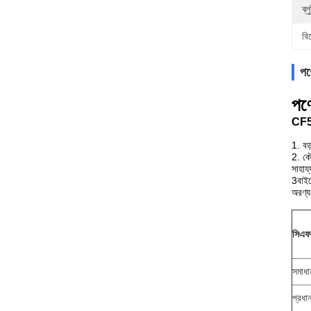
ব্ল
বি
পণ্
পণ্
CF53 
1. বড
2. কৌ
সাহায
3বাইর
অরণ্য
সিএফ৫
সমাধা
প্রধা