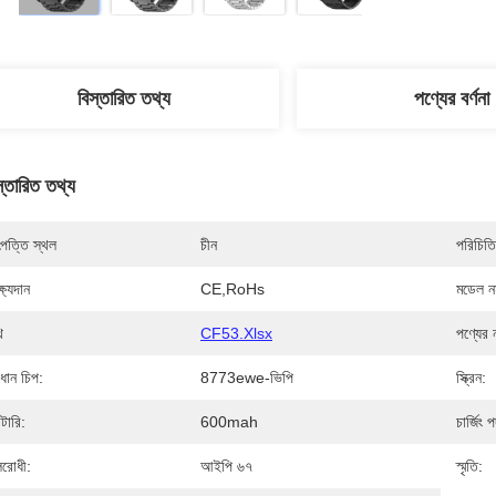
বিস্তারিত তথ্য
পণ্যের বর্ণনা
স্তারিত তথ্য
পত্তি স্থল
চীন
পরিচিতি
্ষ্যদান
CE,RoHs
মডেল নম
ি
CF53.xlsx
পণ্যের 
রধান চিপ:
8773ewe-ভিপি
স্ক্রিন:
াটারি:
600mah
চার্জিং 
রোধী:
আইপি ৬৭
স্মৃতি: