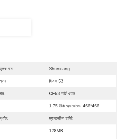
মুলক নাম
Shunxiang
্বার
সিএফ 53
নাম:
CF53 স্মার্ট ওয়াচ
1.75 ইঞ্চি অ্যামোলেড 466*466
পদ্ধতি:
ম্যাগনেটিক চার্জিং
128MB