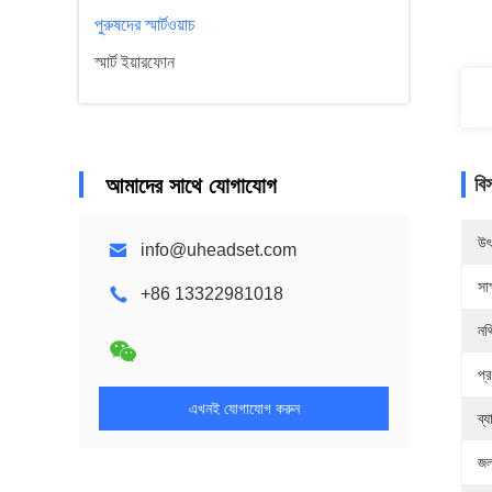
পুরুষদের স্মার্টওয়াচ
স্মার্ট ইয়ারফোন
আমাদের সাথে যোগাযোগ
বি
উৎ
info@uheadset.com
সাক
+86 13322981018
নথ
প্
এখনই যোগাযোগ করুন
ব্য
জল