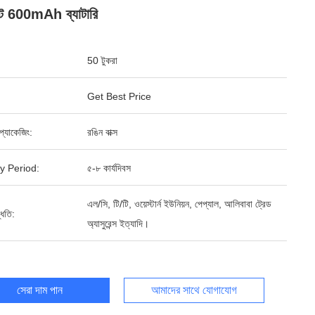
রেট 600mAh ব্যাটারি
50 টুকরা
Get Best Price
্ড প্যাকেজিং:
রঙিন বাক্স
y Period:
৫-৮ কার্যদিবস
এল/সি, টি/টি, ওয়েস্টার্ন ইউনিয়ন, পেপ্যাল, আলিবাবা ট্রেড
্ধতি:
অ্যাসুরেন্স ইত্যাদি।
সেরা দাম পান
আমাদের সাথে যোগাযোগ