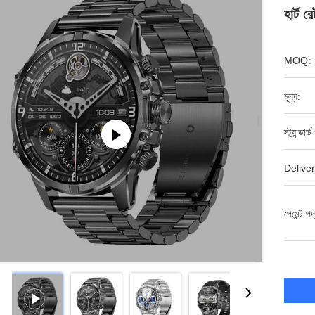
হার্ট 
MOQ:
মূল্য:
স্ট্যান্ডার
Deliver
পেমেন্ট পদ