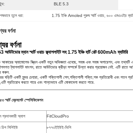
ুটুথ:
BLE 5.3
শেষভাবে তুলে ধরা:
1.75 ইঞ্চি Amoled পুরুষ স্মার্ট ওয়াচ
, 
৬০০ এমএএইচ ব্যাটারি
যের বর্ণনা
যের বর্ণনা
আউটডোর ম্যান স্মার্ট ওয়াচ ফ্ল্যাশলাইট সহ 1.75 ইঞ্চি হার্ট রেট 600mAh ব্যাটারি
় আকারের অ্যামোলেড স্ক্রিন একটি নতুন অভিজ্ঞতা এনেছে, সহজ এবং সহজ অপারেশন, এবং তথ্যটি এ
শলগত ট্যাশলাইট ফাংশন, রাতে আউটডোর ক্রীড়া সম্পর্কে চিন্তা করার প্রয়োজন নেই. এটি রাত
্য করুন.
ের ঘড়িটি একটি সুন্দর চেহারা, একটি শক্তিশালী শেল,শক্তিশালী শক্তি,শক প্রতিরোধী এবং পতন প্রতিরো
,এটি প্রতিরোধ করতে পারে এবং শান্তভাবে এটি মোকাবেলা করতে পারে.
৩ স্মার্ট ব্রেসলেট স্পেসিফিকেশন
ন প্রদানকারী অ্যাপ
FitCloudPro
ন চিপ সিপিইউ
৮৭৭৩ইইউই-ভিপি