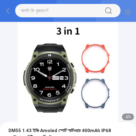
2
/
5
DM55 1.43 ইঞ্চি Amoled স্পোর্ট স্মার্টওয়াচ 400mAh IP68