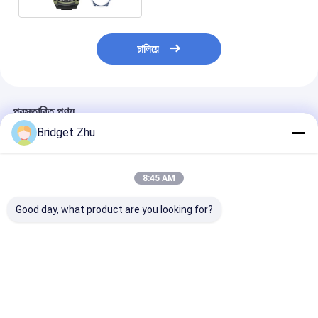
চালিয়ে
প্রস্তাবিত পণ্য
Bridget Zhu
8:45 AM
Good day, what product are you looking for?
KC86 স্মার্টওয়াচ ১.৪৩ ইঞ্চি
এলইডি ফ্ল্যাশলাইট সহ কে৬৭
এইচডি ওয়াচ৭ মিনি স্পোর্
১এটিএম ওয়াটারপ্রুফ স্মার্টওয়াচ
স্পোর্ট স্মার্ট ওয়াচ আইপি৬৮
ওয়াচ ওয়্যারলেস চার্জিং
সাঁতারের জন্য
ওয়াটারপ্রুফ ব্যারোমেট্রিক
অ্যামোলেড ২৩০ এম
কম্পাস উচ্চতা পরিমাপকারী
ব্যাটারি সহ
ভালো দাম
ভালো দাম
ভালো দাম