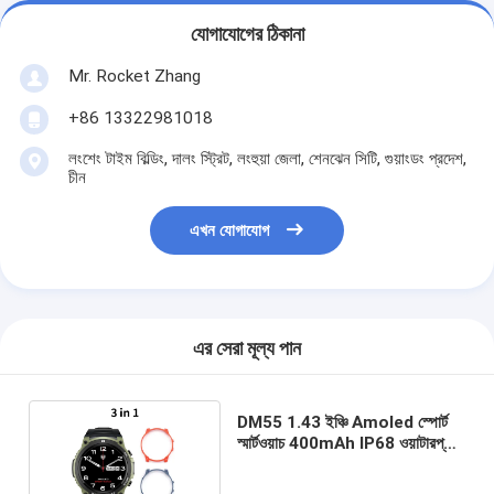
যোগাযোগের ঠিকানা
Mr. Rocket Zhang
+86 13322981018
লংশেং টাইম বিল্ডিং, দালং স্ট্রিট, লংহুয়া জেলা, শেনঝেন সিটি, গুয়াংডং প্রদেশ,
চীন
এখন যোগাযোগ
এর সেরা মূল্য পান
DM55 1.43 ইঞ্চি Amoled স্পোর্ট
স্মার্টওয়াচ 400mAh IP68 ওয়াটারপ্রুফ
বিটি কল হার্ট রেট