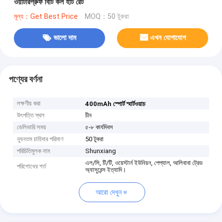
ওয়াটারপ্রুফ বিটি কল হার্ট রেট
মূল্য：Get Best Price
MOQ：50 টুকরা
ভালো দাম
এখন যোগাযোগ
পণ্যের বর্ণনা
লক্ষণীয় করা
400mAh স্পোর্ট স্মার্টওয়াচ
উৎপত্তি স্থল
চীন
ডেলিভারি সময়
৫-৮ কার্যদিবস
ন্যূনতম চাহিদার পরিমাণ
50 টুকরা
পরিচিতিমুলক নাম
Shunxiang
এল/সি, টি/টি, ওয়েস্টার্ন ইউনিয়ন, পেপ্যাল, আলিবাবা ট্রেড
পরিশোধের শর্ত
অ্যাসুরেন্স ইত্যাদি।
আরো দেখুন