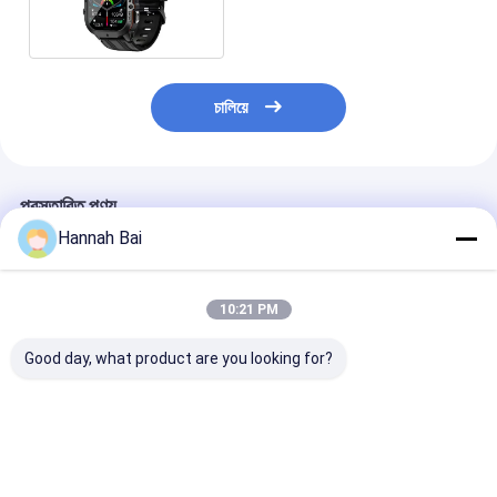
স্মার্টওয়াচ BT কল
চালিয়ে
প্রস্তাবিত পণ্য
Hannah Bai
10:21 PM
Good day, what product are you looking for?
KC86 স্মার্টওয়াচ ১.৪৩ ইঞ্চি
এলইডি ফ্ল্যাশলাইট সহ কে৬৭
এইচডি ওয়াচ৭ মিনি স্পোর্
১এটিএম ওয়াটারপ্রুফ স্মার্টওয়াচ
স্পোর্ট স্মার্ট ওয়াচ আইপি৬৮
ওয়াচ ওয়্যারলেস চার্জিং
সাঁতারের জন্য
ওয়াটারপ্রুফ ব্যারোমেট্রিক
অ্যামোলেড ২৩০ এম
কম্পাস উচ্চতা পরিমাপকারী
ব্যাটারি সহ
ভালো দাম
ভালো দাম
ভালো দাম