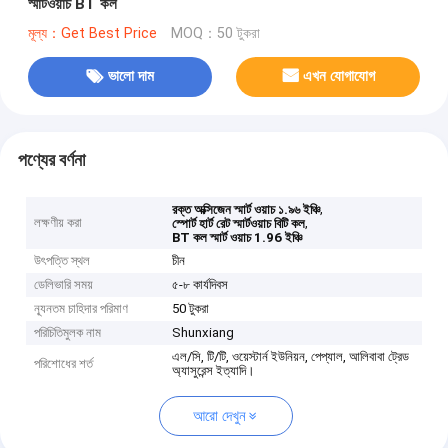
স্মার্টওয়াচ BT কল
মূল্য：Get Best Price
MOQ：50 টুকরা
ভালো দাম
এখন যোগাযোগ
পণ্যের বর্ণনা
,
রক্ত অক্সিজেন স্মার্ট ওয়াচ ১.৯৬ ইঞ্চি
লক্ষণীয় করা
,
স্পোর্ট হার্ট রেট স্মার্টওয়াচ বিটি কল
BT কল স্মার্ট ওয়াচ 1.96 ইঞ্চি
উৎপত্তি স্থল
চীন
ডেলিভারি সময়
৫-৮ কার্যদিবস
ন্যূনতম চাহিদার পরিমাণ
50 টুকরা
পরিচিতিমুলক নাম
Shunxiang
এল/সি, টি/টি, ওয়েস্টার্ন ইউনিয়ন, পেপ্যাল, আলিবাবা ট্রেড
পরিশোধের শর্ত
অ্যাসুরেন্স ইত্যাদি।
আরো দেখুন