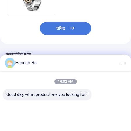
স্মার্টওয়াচ অ্যামোলেড স্ক্রিন
চালিয়ে
প্রস্তাবিত পণ্য
Hannah Bai
10:02 AM
Good day, what product are you looking for?
KC86 স্মার্টওয়াচ ১.৪৩ ইঞ্চি
এলইডি ফ্ল্যাশলাইট সহ কে৬৭
এইচডি ওয়াচ৭ মিনি স্পোর্
১এটিএম ওয়াটারপ্রুফ স্মার্টওয়াচ
স্পোর্ট স্মার্ট ওয়াচ আইপি৬৮
ওয়াচ ওয়্যারলেস চার্জিং
সাঁতারের জন্য
ওয়াটারপ্রুফ ব্যারোমেট্রিক
অ্যামোলেড ২৩০ এম
কম্পাস উচ্চতা পরিমাপকারী
ব্যাটারি সহ
ভালো দাম
ভালো দাম
ভালো দাম