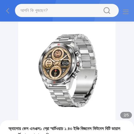
2
/
5
অ্যালোয় কেস এনএক্স১ প্রো স্মার্টওয়াচ ১.৪৩ ইঞ্চি বিজনেস ফিটনেস বিটি ডায়াল