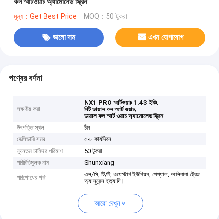
কল স্মার্টওয়াচ অ্যামোলেড স্ক্রিন
মূল্য：Get Best Price
MOQ：50 টুকরা
ভালো দাম
এখন যোগাযোগ
পণ্যের বর্ণনা
,
NX1 PRO স্মার্টওয়াচ 1.43 ইঞ্চি
লক্ষণীয় করা
,
বিটি ডায়াল কল স্মার্ট ওয়াচ
ডায়াল কল স্মার্ট ওয়াচ অ্যামোলেড স্ক্রিন
উৎপত্তি স্থল
চীন
ডেলিভারি সময়
৫-৮ কার্যদিবস
ন্যূনতম চাহিদার পরিমাণ
50 টুকরা
পরিচিতিমুলক নাম
Shunxiang
এল/সি, টি/টি, ওয়েস্টার্ন ইউনিয়ন, পেপ্যাল, আলিবাবা ট্রেড
পরিশোধের শর্ত
অ্যাসুরেন্স ইত্যাদি।
আরো দেখুন