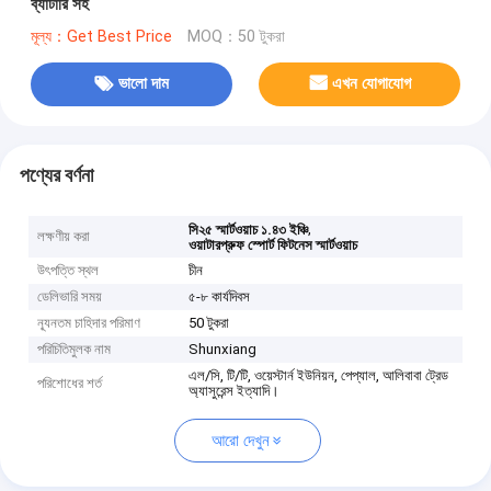
ব্যাটারি সহ
মূল্য：Get Best Price
MOQ：50 টুকরা
ভালো দাম
এখন যোগাযোগ
পণ্যের বর্ণনা
,
সি২৫ স্মার্টওয়াচ ১.৪৩ ইঞ্চি
লক্ষণীয় করা
ওয়াটারপ্রুফ স্পোর্ট ফিটনেস স্মার্টওয়াচ
উৎপত্তি স্থল
চীন
ডেলিভারি সময়
৫-৮ কার্যদিবস
ন্যূনতম চাহিদার পরিমাণ
50 টুকরা
পরিচিতিমুলক নাম
Shunxiang
এল/সি, টি/টি, ওয়েস্টার্ন ইউনিয়ন, পেপ্যাল, আলিবাবা ট্রেড
পরিশোধের শর্ত
অ্যাসুরেন্স ইত্যাদি।
আরো দেখুন