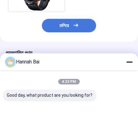
চালিয়ে
প্রস্তাবিত পণ্য
Hannah Bai
4:23 PM
Good day, what product are you looking for?
KC86 স্মার্টওয়াচ ১.৪৩ ইঞ্চি
এলইডি ফ্ল্যাশলাইট সহ কে৬৭
এইচডি ওয়াচ৭ মিনি স্পোর্
১এটিএম ওয়াটারপ্রুফ স্মার্টওয়াচ
স্পোর্ট স্মার্ট ওয়াচ আইপি৬৮
ওয়াচ ওয়্যারলেস চার্জিং
সাঁতারের জন্য
ওয়াটারপ্রুফ ব্যারোমেট্রিক
অ্যামোলেড ২৩০ এম
কম্পাস উচ্চতা পরিমাপকারী
ব্যাটারি সহ
ভালো দাম
ভালো দাম
ভালো দাম