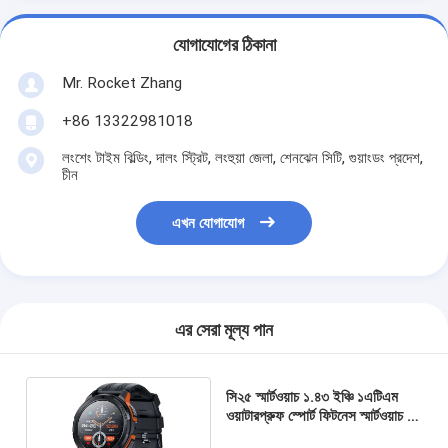
যোগাযোগের ঠিকানা
Mr. Rocket Zhang
+86 13322981018
লংশেং টাইম বিল্ডিং, দালং স্ট্রিট, লংহুয়া জেলা, শেনঝেন সিটি, গুয়াংডং প্রদেশ,
চীন
এখন যোগাযোগ
এর সেরা মূল্য পান
সি২৫ স্মার্টওয়াচ ১.৪৩ ইঞ্চি ১এটিএম
ওয়াটারপ্রুফ স্পোর্ট ফিটনেস স্মার্টওয়াচ বড়
ব্যাটারি সহ