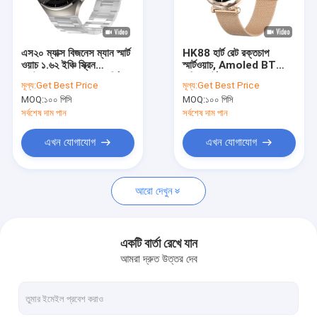
আমাদের সম্পর্কে
কারখানা পরিদর্শন
এস২০ ম্যাক্স বিজনেস ম্যান স্মার্ট
HK88 হার্ট রেট রক্তচাপ
ওয়াচ ১.৬২ ইঞ্চি স্ক্রিন
স্মার্টওয়াচ, Amoled BT
মান নিয়ন্ত্রণ
ওয়াটারপ্রুফ ওয়্যারলেস চার্জিং
কলিং স্মার্টওয়াচ
মূল্য:
Get Best Price
মূল্য:
Get Best Price
বিটি কল
MOQ:
১০০ পিসি
MOQ:
১০০ পিসি
আমাদের সাথে যোগাযোগ করুন
সর্বশেষ দাম পান
সর্বশেষ দাম পান
খবর
এখন যোগাযোগ
এখন যোগাযোগ
মামলা
আরো দেখুন
একটি উদ্ধৃতি অনুরোধ করুন
একটি বার্তা রেখে যান
আমরা দ্রুত উত্তর দেব
জিপিএস স্মার্ট ওয়াচ
4G স্মার্ট ওয়াচ