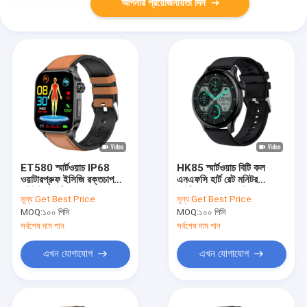
আপনার প্রয়োজনীয়তা দিন
ET580 স্মার্টওয়াচ IP68
HK85 স্মার্টওয়াচ বিটি কল
ওয়াটারপ্রুফ ইসিজি রক্তচাপ
এনএফসি হার্ট রেট মনিটর
মনিটরিং স্মার্টওয়াচ
স্মার্টওয়াচ এমোলেড স্ক্রিন সহ
মূল্য:
Get Best Price
মূল্য:
Get Best Price
MOQ:
১০০ পিসি
MOQ:
১০০ পিসি
সর্বশেষ দাম পান
সর্বশেষ দাম পান
এখন যোগাযোগ
এখন যোগাযোগ