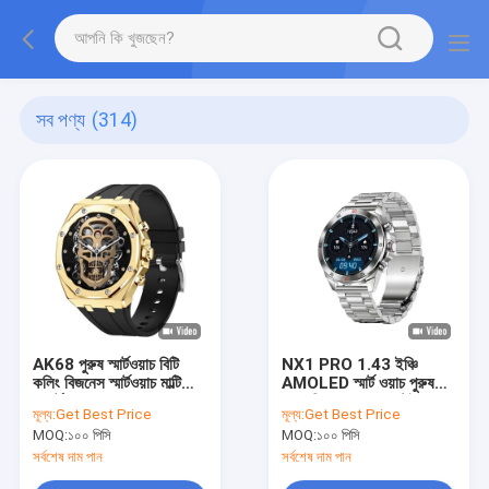
সব পণ্য
(314)
AK68 পুরুষ স্মার্টওয়াচ বিটি
NX1 PRO 1.43 ইঞ্চি
কলিং বিজনেস স্মার্টওয়াচ মাল্টি
AMOLED স্মার্ট ওয়াচ পুরুষদের
স্পোর্ট মোড
জন্য জিংক খাদ কেস স্টেইনলেস
মূল্য:
Get Best Price
মূল্য:
Get Best Price
স্টীল BT কল
MOQ:
১০০ পিসি
MOQ:
১০০ পিসি
সর্বশেষ দাম পান
সর্বশেষ দাম পান