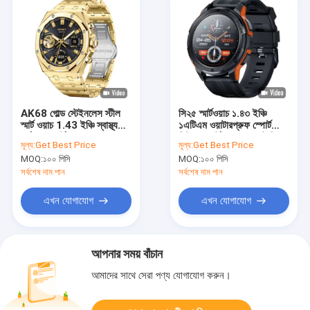
AK68 গোল্ড স্টেইনলেস স্টীল
সি২৫ স্মার্টওয়াচ ১.৪৩ ইঞ্চি
স্মার্ট ওয়াচ 1.43 ইঞ্চি স্বাস্থ্য
১এটিএম ওয়াটারপ্রুফ স্পোর্ট
পর্যবেক্ষণ স্মার্টওয়াচ Amoled
ফিটনেস স্মার্টওয়াচ বড় ব্যাটারি সহ
মূল্য:
Get Best Price
মূল্য:
Get Best Price
স্ক্রিন
MOQ:
১০০ পিসি
MOQ:
১০০ পিসি
সর্বশেষ দাম পান
সর্বশেষ দাম পান
এখন যোগাযোগ
এখন যোগাযোগ
আপনার সময় বাঁচান
আমাদের সাথে সেরা পণ্য যোগাযোগ করুন।