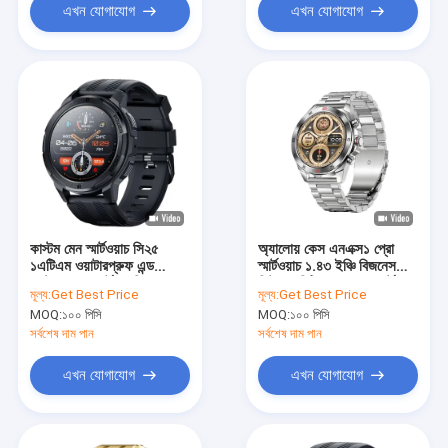
এখন যোগাযোগ
এখন যোগাযোগ
কাস্টম মেন স্মার্টওয়াচ সি২৫
অ্যালোয় কেস এনএক্স১ প্রো
১এটিএম ওয়াটারপ্রুফ এন্ড
স্মার্টওয়াচ ১.৪৩ ইঞ্চি বিজনেস
ডাস্টপ্রুফ সাপোর্ট এসডিকে
ফিটনেস বিটি ডায়াল কল স্মার্টওয়াচ
মূল্য:
Get Best Price
মূল্য:
Get Best Price
এপিআই প্রকল্প
অ্যামোলেড স্ক্রিন
MOQ:
১০০ পিসি
MOQ:
১০০ পিসি
সর্বশেষ দাম পান
সর্বশেষ দাম পান
এখন যোগাযোগ
এখন যোগাযোগ